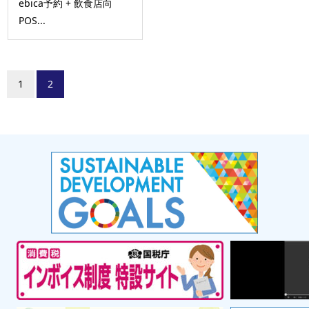
ebica予約 + 飲食店向
POS...
1
2