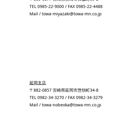
TEL 0985-22-9000 / FAX 0985-22-4488
Mail / towa-miyazaki@towa-mn.co.jp
延岡支店
〒882-0857 宮崎県延岡市惣領町34-8
TEL 0982-34-3270 / FAX 0982-34-3279
Mail / towa-nobeoka@towa-mn.co.jp